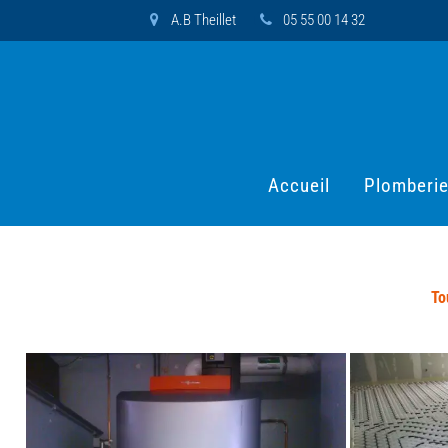
A.B Theillet
05 55 00 14 32
Accueil
Plomberi
To