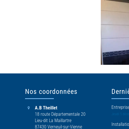
Nos coordonnées
Derni
Entrepris
A.B Theillet
18 route Départementale 20
Jeudi 5 déc
Lieu-dit La Maillartre
Installat
87430 Verneuil-sur-Vienne