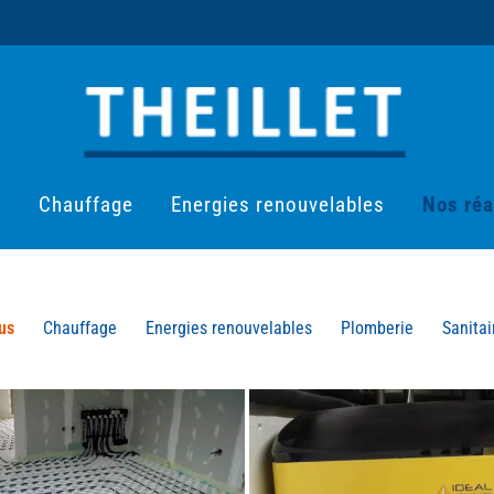
e
Chauffage
Energies renouvelables
Nos réa
us
Chauffage
Energies renouvelables
Plomberie
Sanitai